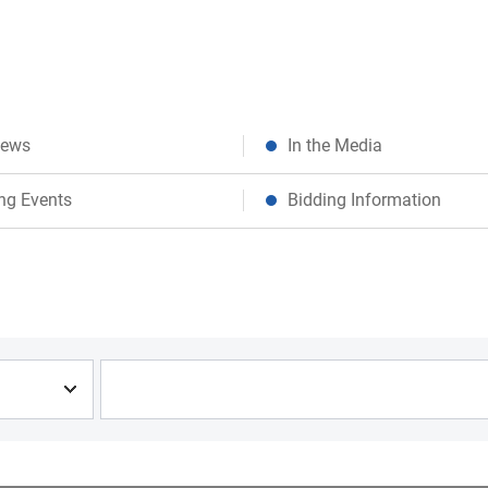
News
In the Media
ng Events
Bidding Information