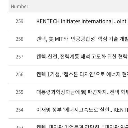
Number
KENTECH Initiates International Joint
259
켄텍, 美 MIT와 ‘인공광합성’ 핵심 기술 
258
켄텍-한전, 전력계통 해석 고도화 위한 협
257
켄텍 1기생, ‘캡스톤 디자인’으로 에너지 현
256
대통령과학장학금에 獨 파견까지..켄텍 학부
255
이재명 정부 ‘에너지고속도로’실현.. KENT
254
켄텍, 태양광 기업들과 간담회..”태양광 연
253