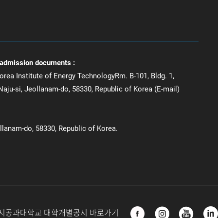
 admission documents :
orea Institute of Energy TechnologyRm. B-101, Bldg. 1,
aju-si, Jeollanam-do, 58330, Republic of Korea (E-mail)
ollanam-do, 58330, Republic of Korea.
지공과대학교 대학개별공시 바로가기