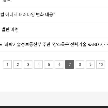
로벌 에너지 패러다임 변화 대응”
한 발판 마련
한국에너지공대 교원창업기업 노원비하인드, 과학기술정보통신부 주관 ‘강소특구 전략기술 R&BD 사업
1
2
3
4
5
6
7
8
9
10