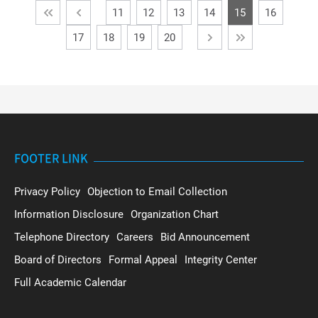
11
12
13
14
15
16
17
18
19
20
FOOTER LINK
Privacy Policy
Objection to Email Collection
Information Disclosure
Organization Chart
Telephone Directory
Careers
Bid Announcement
Board of Directors
Formal Appeal
Integrity Center
Full Academic Calendar