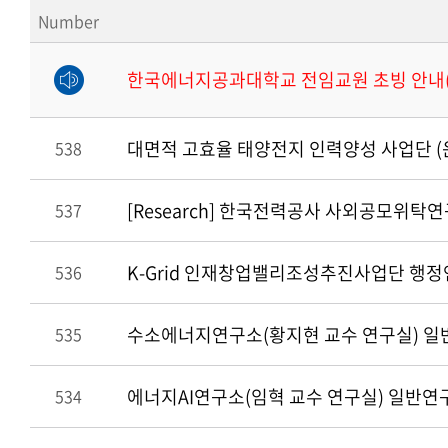
Number
한국에너지공과대학교 전임교원 초빙 안내(~
대면적 고효율 태양전지 인력양성 사업단 (
538
[Research] 한국전력공사 사외공모위
537
K-Grid 인재창업밸리조성추진사업단 행
536
수소에너지연구소(황지현 교수 연구실) 일
535
에너지AI연구소(임혁 교수 연구실) 일반연
534