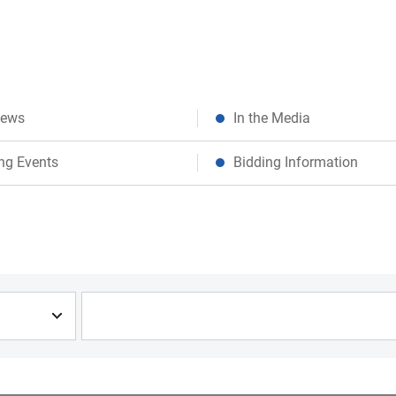
News
In the Media
ng Events
Bidding Information